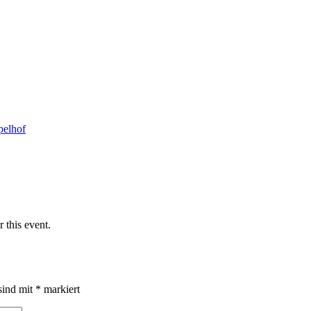
pelhof
 this event.
sind mit
*
markiert